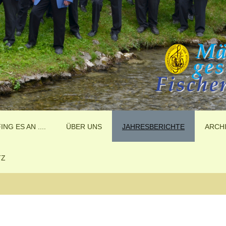
ING ES AN ....
ÜBER UNS
JAHRESBERICHTE
ARCH
TZ